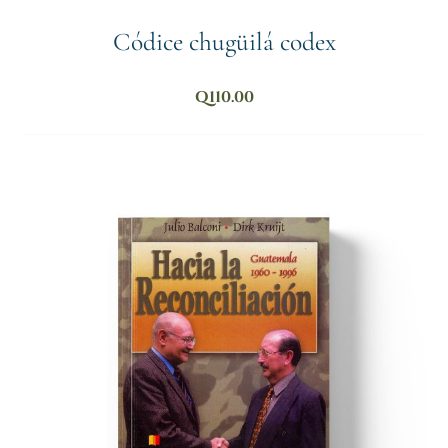
Códice chugüilá codex
Q
110.00