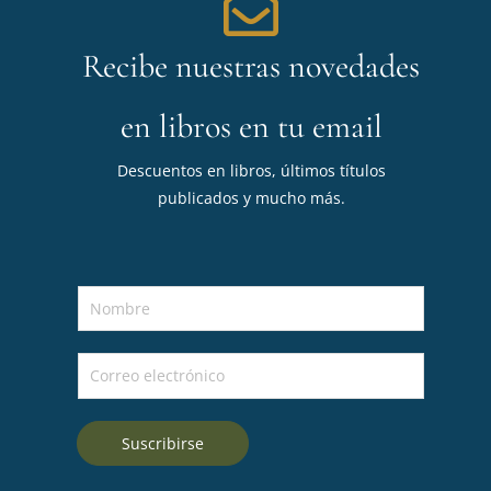
Recibe nuestras novedades
en libros en tu email
Descuentos en libros, últimos títulos
publicados y mucho más.
N
o
m
C
b
o
r
r
e
Suscribirse
r
*
e