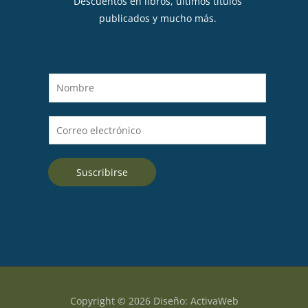
Descuentos en libros, últimos títulos
publicados y mucho más.
N
o
m
C
b
o
r
r
e
Suscribirse
r
*
e
o
e
l
e
c
t
Copyright © 2026 Diseño: ActivaWeb