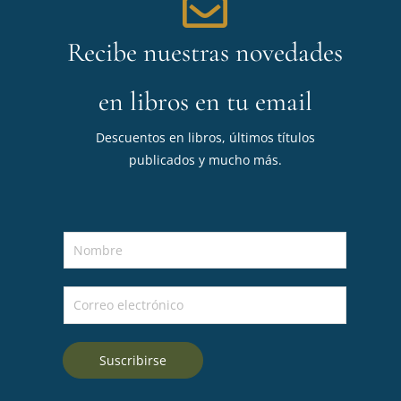
Recibe nuestras novedades
en libros en tu email
Descuentos en libros, últimos títulos
publicados y mucho más.
N
o
m
C
b
o
r
r
e
Suscribirse
r
*
e