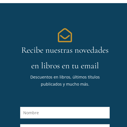
Recibe nuestras novedades
en libros en tu email
Descuentos en libros, últimos títulos
publicados y mucho más.
N
o
m