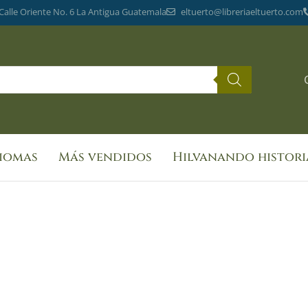
 Calle Oriente No. 6 La Antigua Guatemala
eltuerto@libreriaeltuerto.com
diomas
Más vendidos
Hilvanando histori