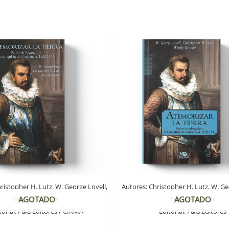
ristopher H. Lutz, W. George Lovell,
Autores:
Christopher H. Lutz, W. Ge
Wendy Kramer
Wendy Kramer
AGOTADO
AGOTADO
torial:
F&G Editores / CIRMA
Editorial:
F&G Editores