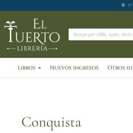
Ir
5ª
al
contenido
Búsqueda
de
productos
Libros
Nuevos ingresos
Otros i
Conquista