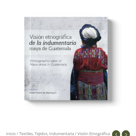
Etnográfica
de
la
indumentaria
maya
de
Guatemala
cantidad
Inicio
/
Textiles, Tejidos, Indumentaria
/ Visión Etnográfica