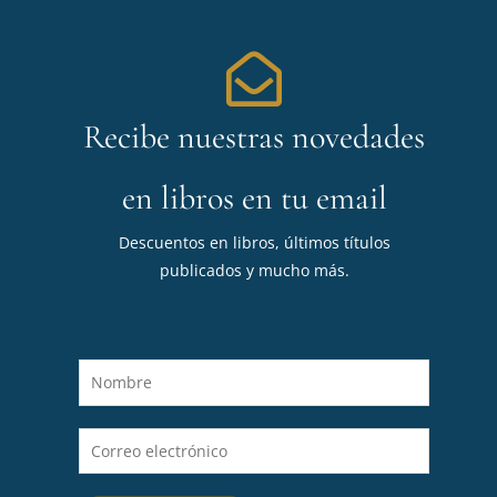
Recibe nuestras novedades
en libros en tu email
Descuentos en libros, últimos títulos
publicados y mucho más.
N
o
m
C
b
o
r
r