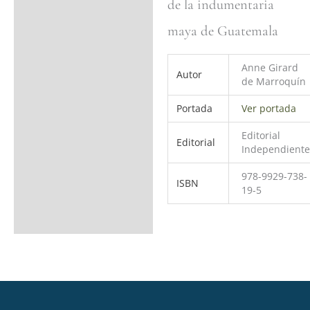
de la indumentaria
Valoraciones (0)
maya de Guatemala
Anne Girard
Autor
de Marroquín
Portada
Ver portada
Editorial
Editorial
Independiente
978-9929-738-
ISBN
19-5