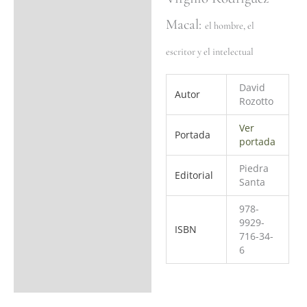
Macal:
Valoraciones (0)
el hombre, el
escritor y el intelectual
David
Autor
Rozotto
Ver
Portada
portada
Piedra
Editorial
Santa
978-
9929-
ISBN
716-34-
6