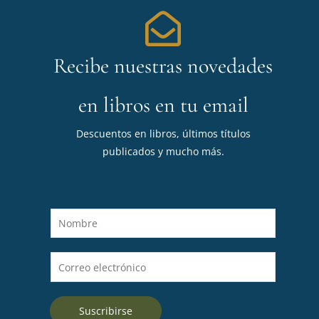
Recibe nuestras novedades
en libros en tu email
Descuentos en libros, últimos títulos
publicados y mucho más.
N
o
m
C
b
o
r
r
e
Suscribirse
r