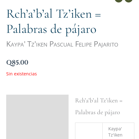
Rch’a’b’al Tz’iken =
Palabras de pájaro
Kaypa' Tz'iken Pascual Felipe Pajarito
Q
85.00
Sin existencias
Rch’a’b’al Tz’iken =
Ficha del libro
Palabras de pájaro
Valoraciones (0)
Kaypa'
Tz'iken