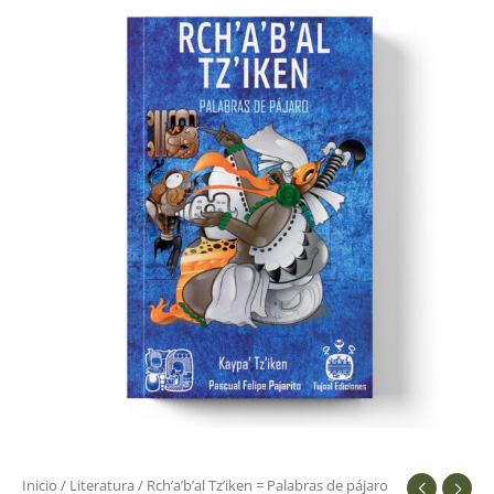
Inicio
/
Literatura
/ Rch’a’b’al Tz’iken = Palabras de pájaro