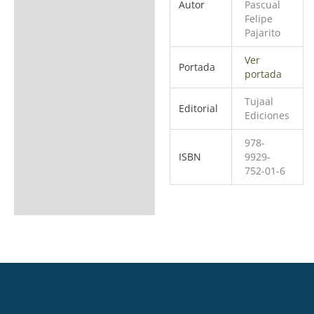
Autor
Pascual
Felipe
Pajarito
Ver
Portada
portada
Tujaal
Editorial
Ediciones
978-
ISBN
9929-
752-01-6