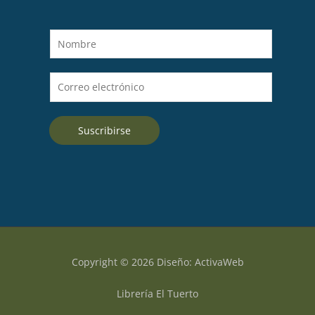
N
o
m
C
b
o
r
r
e
Suscribirse
r
*
e
o
e
l
e
c
t
Copyright © 2026 Diseño: ActivaWeb
r
ó
Librería El Tuerto
n