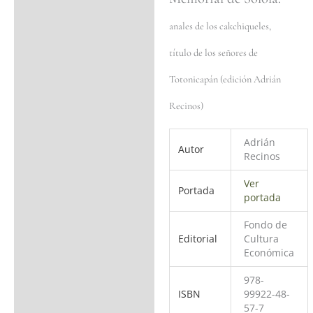
Valoraciones (0)
anales de los cakchiqueles,
título de los señores de
Totonicapán (edición Adrián
Recinos)
Adrián
Autor
Recinos
Ver
Portada
portada
Fondo de
Editorial
Cultura
Económica
978-
ISBN
99922-48-
57-7