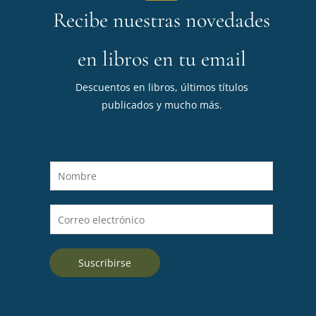
Recibe nuestras novedades
en libros en tu email
Descuentos en libros, últimos títulos
publicados y mucho más.
N
o
m
C
b
o
r
r
e
Suscribirse
r
*
e
o