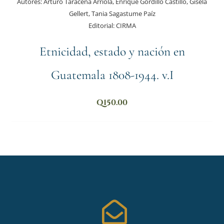
Autores:
Arturo Taracena Arriola, Enrique Gordillo Castillo, Gisela
Gellert, Tania Sagastume Paíz
Editorial:
CIRMA
Etnicidad, estado y nación en
Guatemala 1808-1944. v.I
Q
150.00