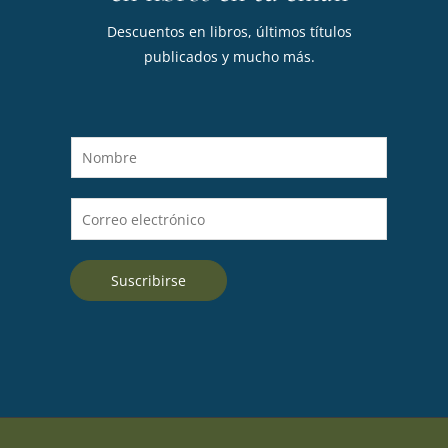
Descuentos en libros, últimos títulos
publicados y mucho más.
N
o
m
C
b
o
r
r
e
Suscribirse
r
*
e
o
e
l
e
c