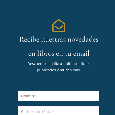
Recibe nuestras novedades
en libros en tu email
Descuentos en libros, últimos títulos
publicados y mucho más.
N
o
m
C
b