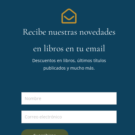
Recibe nuestras novedades
en libros en tu email
Descuentos en libros, últimos títulos
publicados y mucho más.
N
o
m
C
b
o
r
r
e