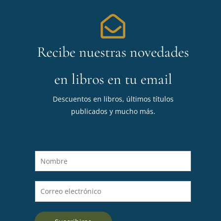
Recibe nuestras novedades
en libros en tu email
Descuentos en libros, últimos títulos
publicados y mucho más.
N
o
m
C
b
o
r
r
e