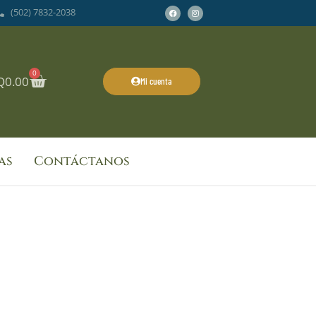
Facebook
Instagram
(502) 7832-2038
0
Cart
Q
0.00
Mi cuenta
as
Contáctanos