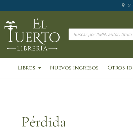
Ir
5ª
al
contenido
Búsqueda
de
productos
Libros
Nuevos ingresos
Otros i
Pérdida