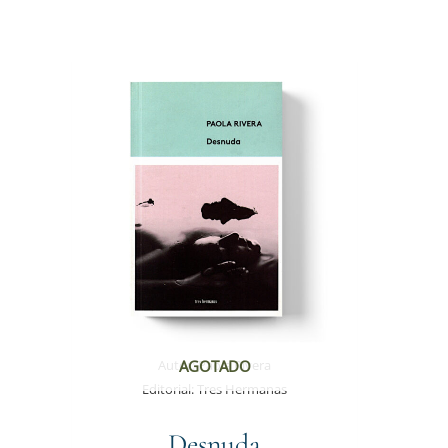
Autor:
Paola Rivera
AGOTADO
Editorial:
Tres Hermanas
Desnuda