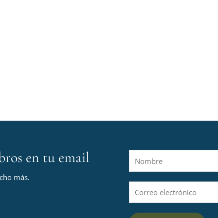
bros en tu email
N
o
ucho más.
m
C
b
o
r
r