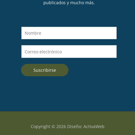
publicados y mucho más.
N
o
m
C
b
o
r
r
e
Suscribirse
r
*
e
o
e
l
e
c
t
Copyright © 2026 Diseño: ActivaWeb
r