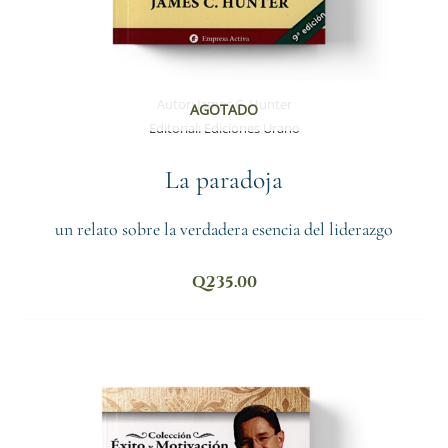
Autor:
James C. Hunter
AGOTADO
Editorial:
Ediciones Urano
La paradoja
un relato sobre la verdadera esencia del liderazgo
Q
235.00