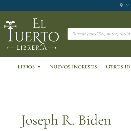
Ir
5ª
al
contenido
Búsqueda
de
productos
Libros
Nuevos ingresos
Otros i
Joseph R. Biden