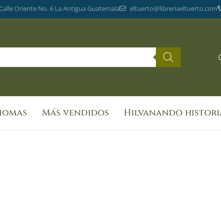
 Calle Oriente No. 6 La Antigua Guatemala
eltuerto@libreriaeltuerto.com
diomas
Más vendidos
Hilvanando histori