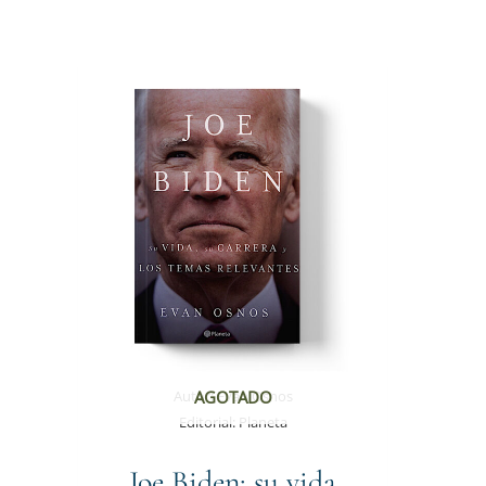
Autor:
Evan Osnos
AGOTADO
Editorial:
Planeta
Joe Biden: su vida