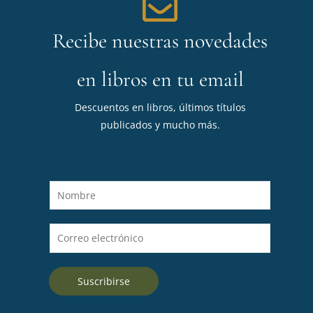
Recibe nuestras novedades
en libros en tu email
Descuentos en libros, últimos títulos
publicados y mucho más.
N
o
m
C
b
o
r
r
e
Suscribirse
r
*
e