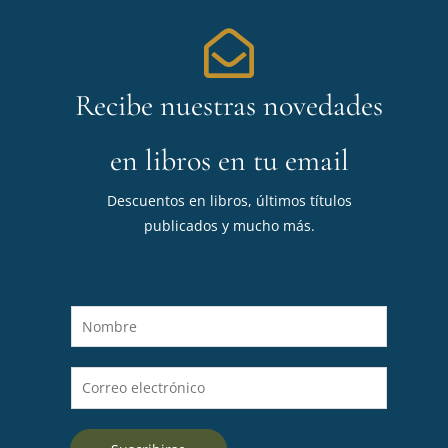
Recibe nuestras novedades
en libros en tu email
Descuentos en libros, últimos títulos
publicados y mucho más.
N
o
m
C
b
o
r
r
e