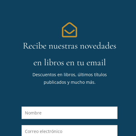
Recibe nuestras novedades
en libros en tu email
Descuentos en libros, últimos títulos
publicados y mucho más.
N
o
m
C
b