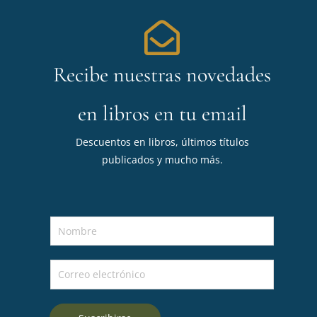
Recibe nuestras novedades
en libros en tu email
Descuentos en libros, últimos títulos
publicados y mucho más.
N
o
m
C
b
o
r
r
e