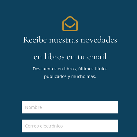
Recibe nuestras novedades
en libros en tu email
Descuentos en libros, últimos títulos
publicados y mucho más.
N
o
m
C
b
o
r