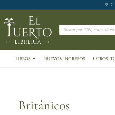
Ir
5ª
al
contenido
Búsqueda
de
productos
Libros
Nuevos ingresos
Otros i
Británicos