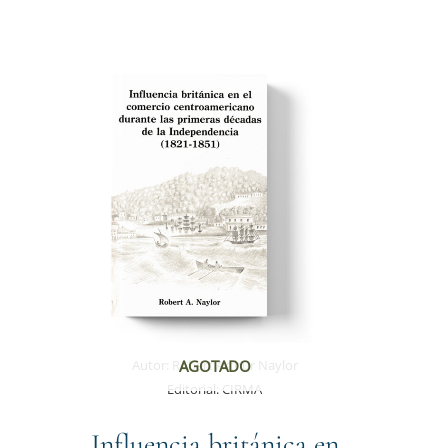
Autor:
Robert Arthur Naylor
AGOTADO
Editorial:
CIRMA
Influencia británica en