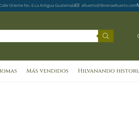
 Calle Oriente No. 6 La Antigua Guatemala
eltuerto@libreriaeltuerto.com
diomas
Más vendidos
Hilvanando histori