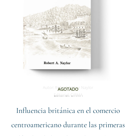
Autor:
Robert Arthur Naylor
AGOTADO
Editorial:
CIRMA
Influencia británica en el comercio
centroamericano durante las primeras