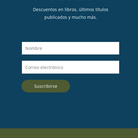
Descuentos en libros, últimos títulos
publicados y mucho más.
N
o
m
C
b
o
r
r
e
Suscribirse
r
*
e
o
e
l
e
c