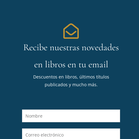
Recibe nuestras novedades
en libros en tu email
Descuentos en libros, últimos títulos
publicados y mucho más.
N
o
m
C
b