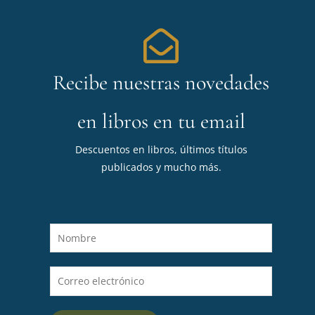
Recibe nuestras novedades
en libros en tu email
Descuentos en libros, últimos títulos
publicados y mucho más.
N
o
m
C
b
o
r
r