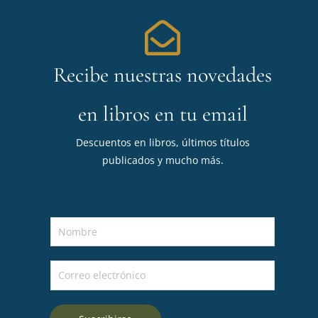
Recibe nuestras novedades
en libros en tu email
Descuentos en libros, últimos títulos
publicados y mucho más.
N
o
m
C
b
o
r
r
e