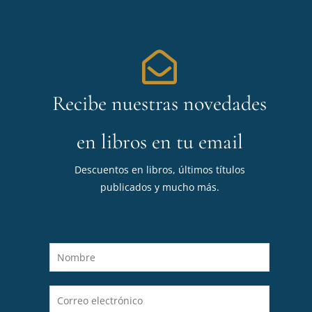
Recibe nuestras novedades
en libros en tu email
Descuentos en libros, últimos títulos
publicados y mucho más.
N
o
m
C
b
o