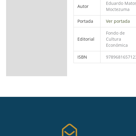
Eduardo Mato
Autor
Moctezuma
Portada
Ver portada
Fondo de
Editorial
Cultura
Económica
ISBN
978968165712