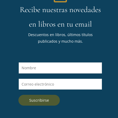
Recibe nuestras novedades
en libros en tu email
Descuentos en libros, últimos títulos
publicados y mucho más.
N
o
m
C
b
o
r
r
e
Suscribirse
r
*
e
o