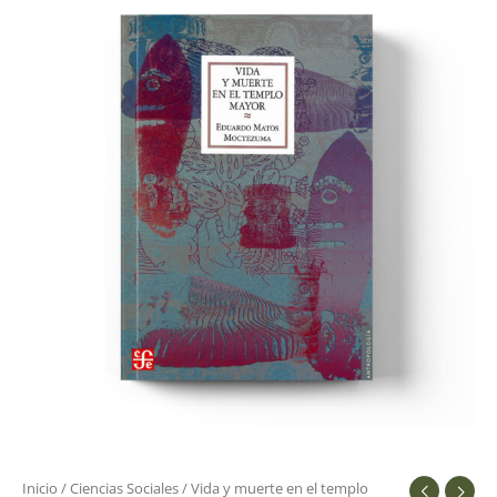
y
muerte
en
el
templo
mayor
cantidad
Inicio
/
Ciencias Sociales
/ Vida y muerte en el templo