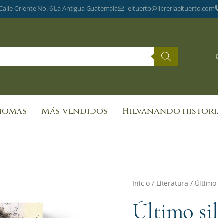
 Calle Oriente No. 6 La Antigua Guatemala
eltuerto@libreriaeltuerto.com
diomas
Más vendidos
Hilvanando histori
Último
Inicio
/
Literatura
/ Último 
silencio
Último si
cantidad