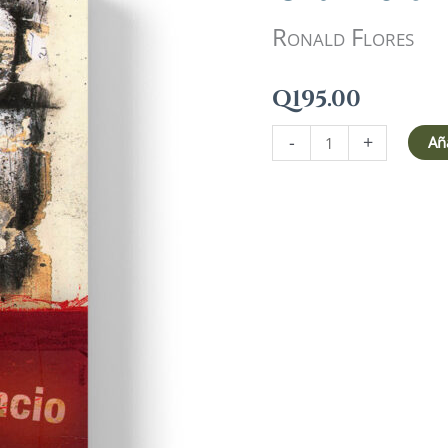
Ronald Flores
Q
195.00
-
+
Aña