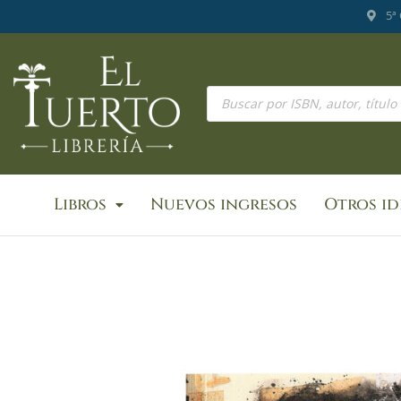
Ir
5ª
al
contenido
Búsqueda
de
productos
Libros
Nuevos ingresos
Otros i