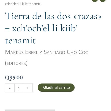
xch’och’el li kiib’ tenamit
Tierra de las dos «razas»
= xch’och’el li kiib’
tenamit
Markus Eberl y Santiago Cho Coc
(editores)
Q
95.00
-
+
Añadir al carrito