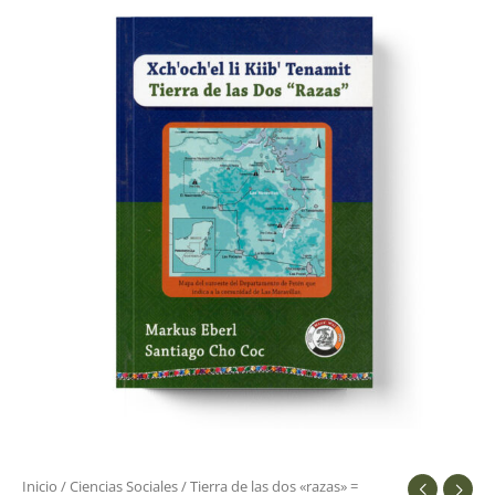
de
las
dos
"razas"
=
xch'och'el
li
kiib'
tenamit
cantidad
Inicio
/
Ciencias Sociales
/ Tierra de las dos «razas» =