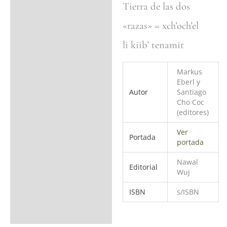
Tierra de las dos
Ficha del libro
«razas» = xch’och’el
Valoraciones (0)
li kiib’ tenamit
Markus
Eberl y
Autor
Santiago
Cho Coc
(editores)
Ver
Portada
portada
Nawal
Editorial
Wuj
ISBN
s/ISBN