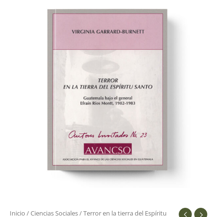
en
la
tierra
del
Espíritu
Santo:
cantidad
Inicio
/
Ciencias Sociales
/ Terror en la tierra del Espíritu