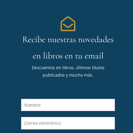
Recibe nuestras novedades
en libros en tu email
Descuentos en libros, últimos títulos
publicados y mucho más.
N
o
m
C
b
o
r