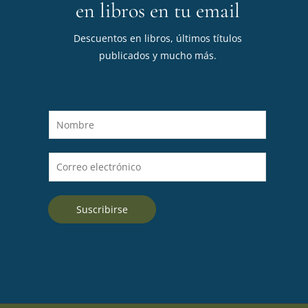
en libros en tu email
Descuentos en libros, últimos títulos
publicados y mucho más.
N
o
m
C
b
o
r
r
e
Suscribirse
r
*
e
o
e
l
e