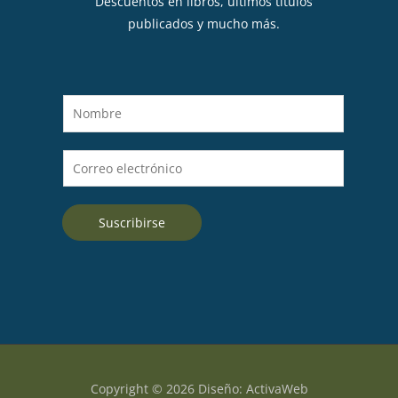
Descuentos en libros, últimos títulos
publicados y mucho más.
N
o
m
C
b
o
r
r
e
Suscribirse
r
*
e
o
e
l
e
c
t
Copyright © 2026 Diseño: ActivaWeb