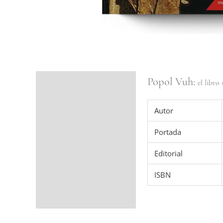
Popol Vuh:
Ficha del libro
el libro
Valoraciones (0)
Autor
Portada
Editorial
ISBN