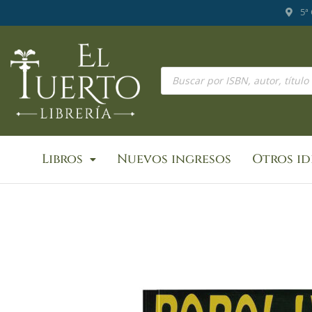
Ir
5ª
al
contenido
Búsqueda
de
productos
Libros
Nuevos ingresos
Otros i