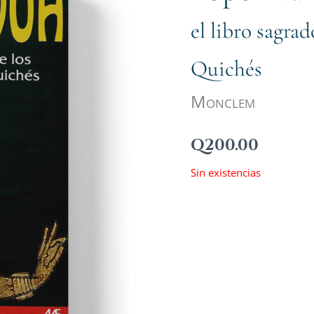
el libro sagra
Quichés
Monclem
Q
200.00
Sin existencias