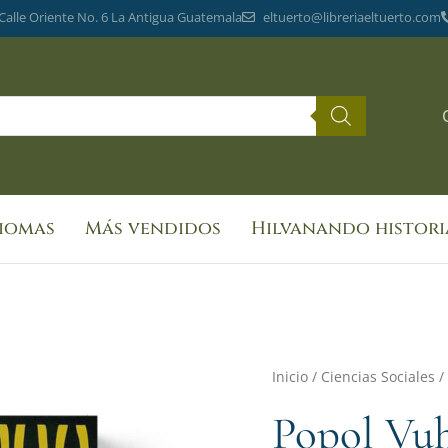
 Calle Oriente No. 6 La Antigua Guatemala
eltuerto@libreriaeltuerto.com
diomas
Más vendidos
Hilvanando histori
Inicio
/
Ciencias Sociales
/
Popol Vuh