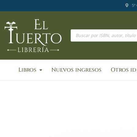
Ir
5ª
al
contenido
Búsqueda
de
productos
Libros
Nuevos ingresos
Otros i