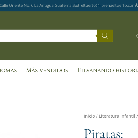
 Calle Oriente No. 6 La Antigua Guatemala
eltuerto@libreriaeltuerto.com
diomas
Más vendidos
Hilvanando histori
Inicio
/
Literatura infantil
/
Piratas: