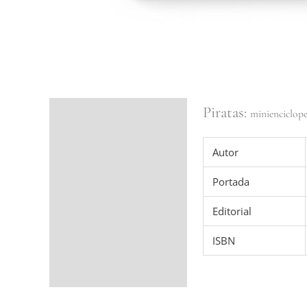
Piratas:
Ficha del libro
minienciclop
Valoraciones (0)
Autor
Portada
Editorial
ISBN