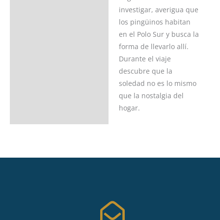
investigar, averigua que
los pingüinos habitan
en el Polo Sur y busca la
forma de llevarlo allí.
Durante el viaje
descubre que la
soledad no es lo mismo
que la nostalgia del
hogar.