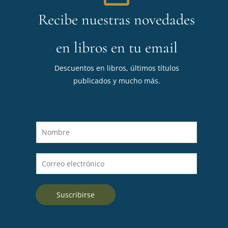
Recibe nuestras novedades
en libros en tu email
Descuentos en libros, últimos títulos
publicados y mucho más.
N
o
m
C
b
o
r
r
e
Suscribirse
r
*
e
o