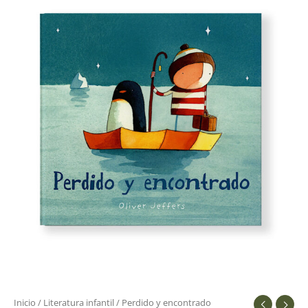
y
encontrado
cantidad
Inicio
/
Literatura infantil
/ Perdido y encontrado