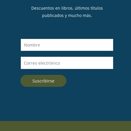
Descuentos en libros, últimos títulos
publicados y mucho más.
N
o
m
C
b
o
r
r
e
Suscribirse
r
*
e
o
e
l
e
c