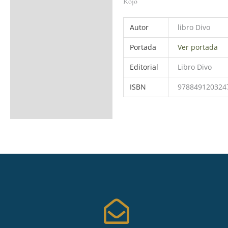
Rojo
Autor
libro Divo
Portada
Ver portada
Editorial
Libro Divo
ISBN
978849120324