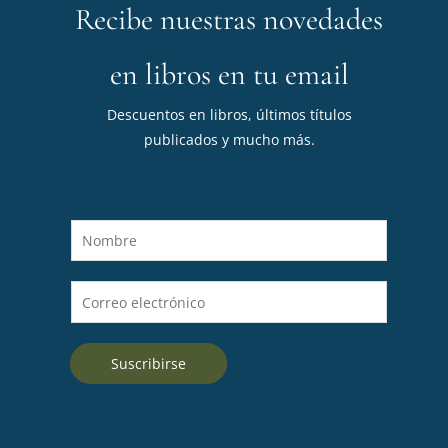
Recibe nuestras novedades
en libros en tu email
Descuentos en libros, últimos títulos
publicados y mucho más.
N
o
m
C
b
o
r
r
e
Suscribirse
r
*
e
o
e