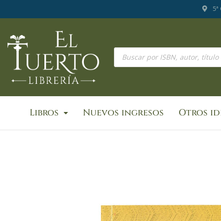
Ir
5ª
al
contenido
Búsqueda
de
productos
Libros
Nuevos ingresos
Otros i