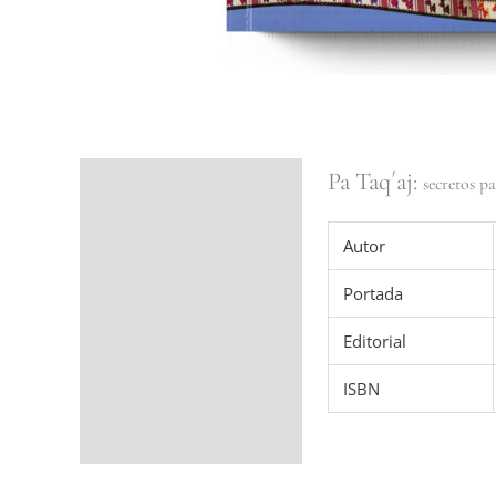
Pa Taq´aj:
Ficha del libro
secretos p
Valoraciones (0)
Autor
Portada
Editorial
ISBN