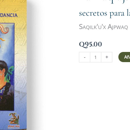
cantidad
secretos para 
Saqilk'u'x Ajpwaq
Q
95.00
-
+
Aña