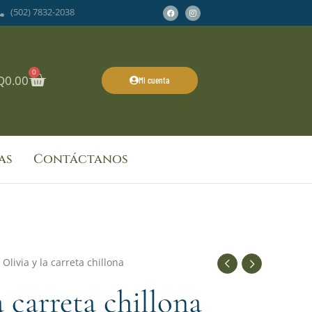
Facebook
Instagram
(502) 7832-2038
0
Cart
Q
0.00
Mi cuenta
as
Contáctanos
 Olivia y la carreta chillona
a carreta chillona