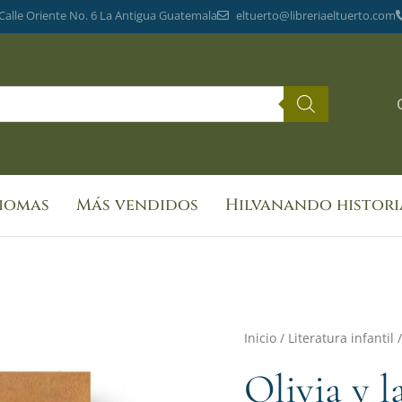
 Calle Oriente No. 6 La Antigua Guatemala
eltuerto@libreriaeltuerto.com
diomas
Más vendidos
Hilvanando histori
Inicio
/
Literatura infantil
/
Olivia y l