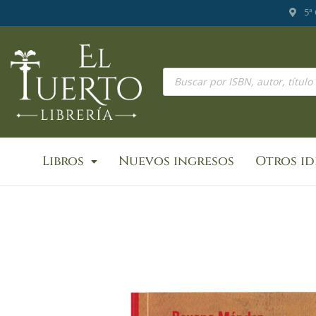
Ir
5ª
al
contenido
Búsqueda
de
productos
Libros
Nuevos ingresos
Otros i