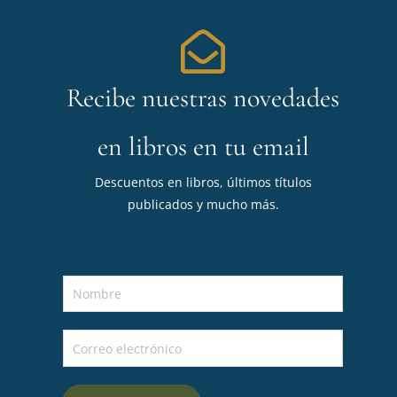
Recibe nuestras novedades
en libros en tu email
Descuentos en libros, últimos títulos
publicados y mucho más.
N
o
m
C
b
o
r
r
e