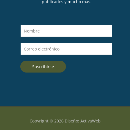
publicados y mucho más.
N
o
m
C
b
o
r
r
e
Suscribirse
r
*
e
o
e
l
e
c
t
Copyright © 2026 Diseño: ActivaWeb
r