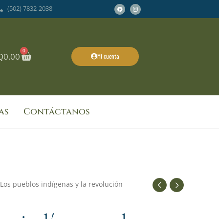
Facebook
Instagram
(502) 7832-2038
0
Cart
Q
0.00
Mi cuenta
as
Contáctanos
 Los pueblos indígenas y la revolución