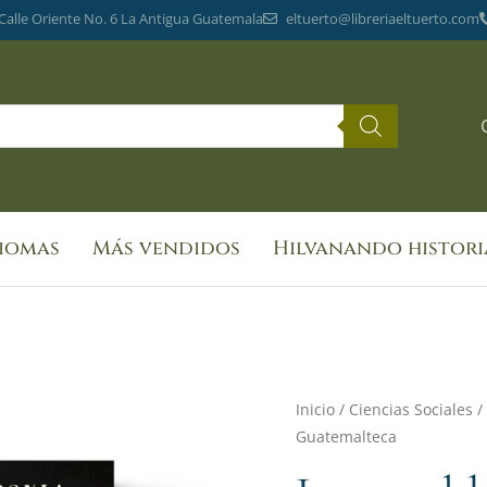
 Calle Oriente No. 6 La Antigua Guatemala
eltuerto@libreriaeltuerto.com
diomas
Más vendidos
Hilvanando histori
Los
Inicio
/
Ciencias Sociales
/
Guatemalteca
pueblos
indígenas