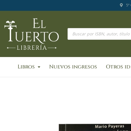
Ir
5ª
al
contenido
Búsqueda
de
productos
Libros
Nuevos ingresos
Otros i