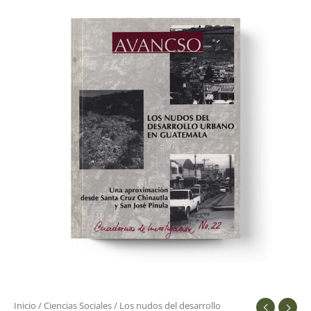
nudos
del
desarrollo
urbano
en
Guatemala:
cantidad
Inicio
/
Ciencias Sociales
/ Los nudos del desarrollo