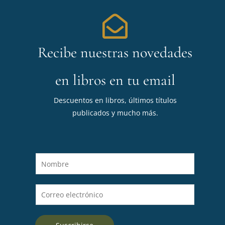
Recibe nuestras novedades
en libros en tu email
Descuentos en libros, últimos títulos
publicados y mucho más.
N
o
m
C
b
o
r
r
e