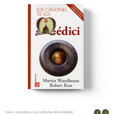
cañones
de
los
Médici
cantidad
Inicio
/
Literatura
/ Los cañones de los Médici