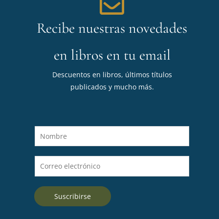
Recibe nuestras novedades
en libros en tu email
Descuentos en libros, últimos títulos
publicados y mucho más.
N
o
m
C
b
o
r
r
e
Suscribirse
r
*
e