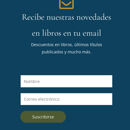
Recibe nuestras novedades
en libros en tu email
Descuentos en libros, últimos títulos
publicados y mucho más.
N
o
m
C
b
o
r
r
e
Suscribirse
r
*
e