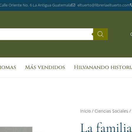
 Calle Oriente No. 6 La Antigua Guatemala
eltuerto@libreriaeltuerto.com
diomas
Más vendidos
Hilvanando histori
La
Inicio
/
Ciencias Sociales
/
familia
La famili
González