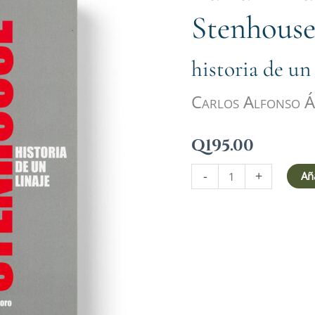
Lobos
Stenhouse
Stenhouse:
cantidad
historia de un 
Carlos Alfonso Á
Q
195.00
-
+
Aña