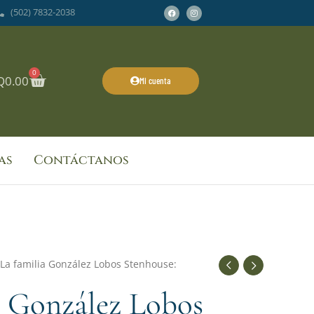
Facebook
Instagram
(502) 7832-2038
0
Cart
Q
0.00
Mi cuenta
as
Contáctanos
 La familia González Lobos Stenhouse:
a González Lobos