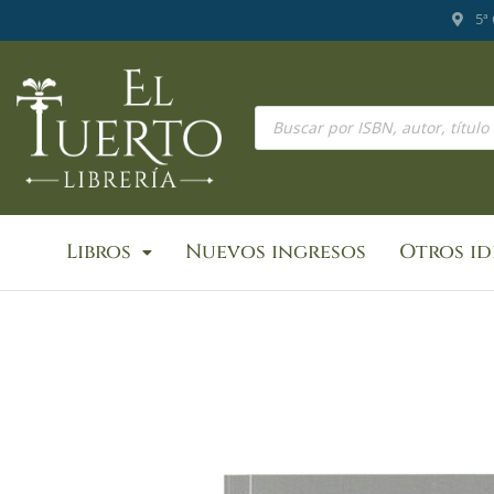
Ir
5ª
al
contenido
Búsqueda
de
productos
Libros
Nuevos ingresos
Otros i